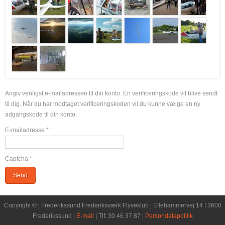
Angiv venligst e-mailadressen til din konto. En verificeringskode vil blive sendt
til dig. Når du har modtaget verificeringskoden vil du kunne vælge en ny
adgangskode til din konto.
E-mailadresse
*
Captcha
*
Send
Copyright © | Frederikssund Frederiksværk Flyveklub | Ellehammervej 14 | 3600
Frederikssund |
E-mail
| Tlf: 30 46 37 87 |
Persondatapolitik