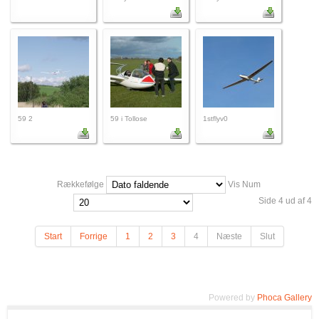
59 2
59 i Tollose
1stflyv0
Rækkefølge
Vis Num
Side 4 ud af 4
Start
Forrige
1
2
3
4
Næste
Slut
Powered by
Phoca Gallery