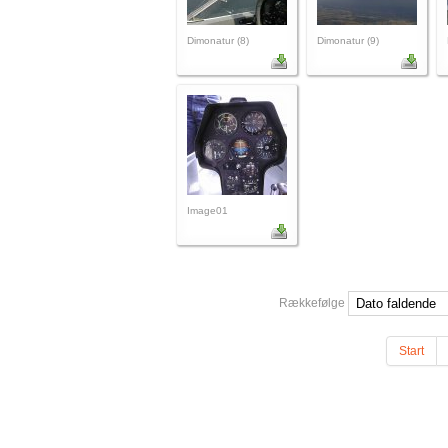
Dimonatur (8)
Dimonatur (9)
Image01
Rækkefølge
Start