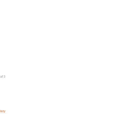
af 3
lery